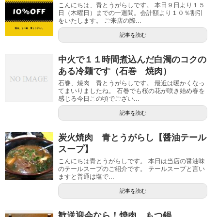
こんにちは、青とうがらしです。 本日９日より１５
日（木曜日）までの一週間。会計額より１０％割引
をいたします。 ご来店の際...
記事を読む
中火で１１時間煮込んだ白濁のコクの
ある冷麺です（石巻 焼肉）
石巻、焼肉 青とうがらしです。 最近は暖かくなっ
てまいりましたね。 石巻でも桜の花が咲き始め春を
感じる今日この頃でござい...
記事を読む
炭火焼肉 青とうがらし【醤油テール
スープ】
こんにちは青とうがらしです。 本日は当店の醤油味
のテールスープのご紹介です。 テールスープと言い
ますと普通は塩で...
記事を読む
歓送迎会なら！焼肉、もつ鍋