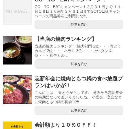
GO TO EATキャンペーン！３月３１日まで １１
月１６日より来年３月３１日までGOTOEATキャン
ペーンの商品券をご利用になれ...
記事を読む
【当店の焼肉ランキング】
当店の焼肉ランキング！ 焼肉部門 1位・・・青とう
カルビ 2位・・・ハラミ 3位・・・上牛タン 4
位・・・和牛カル...
記事を読む
忘新年会に焼肉ともつ鍋の食べ放題プ
ランはいかが！
こんにちは！ 青とうがらしです。 そろそろ忘新年会
の時期になってまいりましたね。 小宴会、宴会など
に焼肉ともつ鍋の宴会プラ...
記事を読む
会計額より１０％ＯＦＦ！