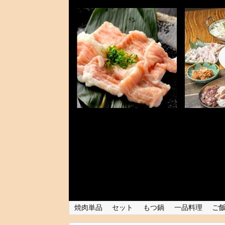
焼肉単品
セット
もつ鍋
一品料理
ご