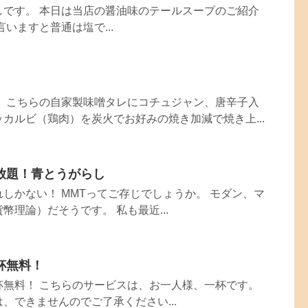
しです。 本日は当店の醤油味のテールスープのご紹介
いますと普通は塩で...
ず、こちらの自家製味噌タレにコチュジャン、唐辛子入
カルビ（鶏肉）を炭火でお好みの焼き加減で焼き上...
放題！青とうがらし
しかない！ MMTってご存じでしょうか。 モダン、マ
幣理論）だそうです。 私も最近...
杯無料！
杯無料！ こちらのサービスは、お一人様、一杯です。
、できませんのでご了承ください...