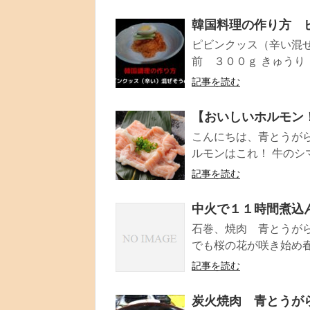
韓国料理の作り方 
ピビンクッス（辛い混ぜ
前 ３００ｇ きゅうり
記事を読む
【おいしいホルモン
こんにちは、青とうがら
ルモンはこれ！ 牛のシマ
記事を読む
中火で１１時間煮込
石巻、焼肉 青とうがら
でも桜の花が咲き始め春
記事を読む
炭火焼肉 青とうが