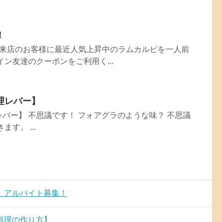
！
間 ご来店のお客様に最近人気上昇中のラムカルビを一人前
イン友達のクーポンをご利用く...
理レバー】
バー】 不思議です！ フォアグラのような味？ 不思議
す。 ...
 アルバイト募集！
料理の作り方】