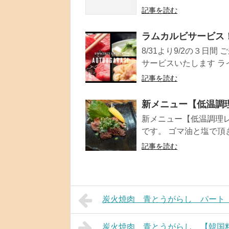
記事を読む
ラムカルビサービス
8/31より9/2の３日
サービスいたします ラ
記事を読む
新メニュー【低温調
新メニュー【低温調理レ
です。 ゴマ油と塩で頂きま
記事を読む
炭火焼肉 青とうがらし パート
炭火焼肉 青とうがらし 【韓国