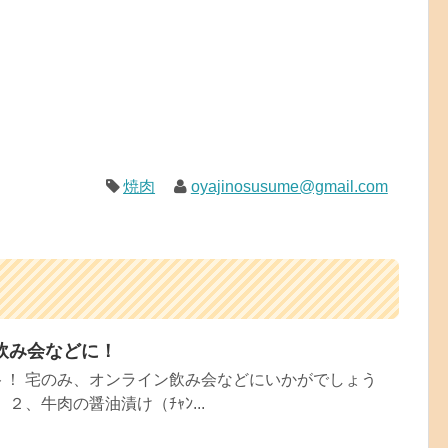
焼肉
oyajinosusume@gmail.com
飲み会などに！
ト！ 宅のみ、オンライン飲み会などにいかがでしょう
２、牛肉の醤油漬け（ﾁｬﾝ...