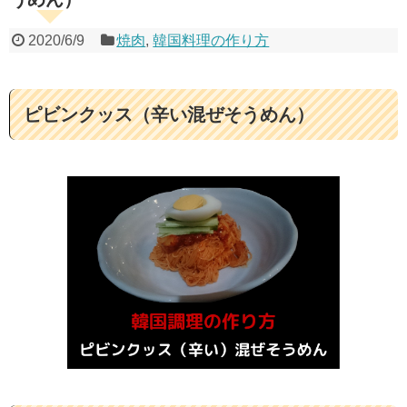
2020/6/9
焼肉
,
韓国料理の作り方
ピビンクッス（辛い混ぜそうめん）