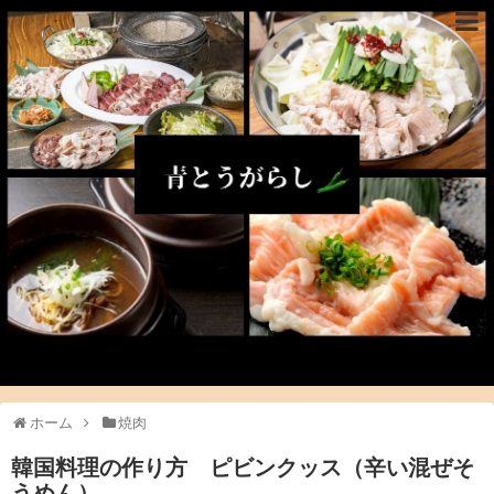
ホーム
焼肉
韓国料理の作り方 ピビンクッス（辛い混ぜそ
うめん）